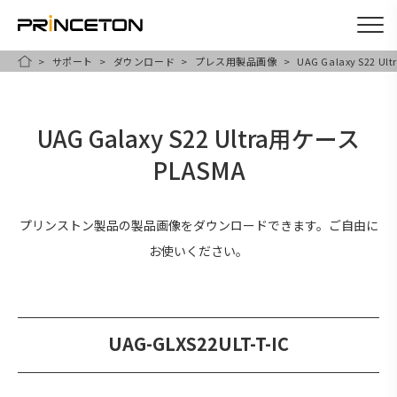
サポート
ダウンロード
プレス用製品画像
UAG Galaxy S22 U
メ
HOME
イ
ン
UAG Galaxy S22 Ultra用ケース
コ
PLASMA
ン
テ
ン
プリンストン製品の製品画像をダウンロードできます。ご自由に
ツ
お使いください。
に
移
動
UAG-GLXS22ULT-T-IC