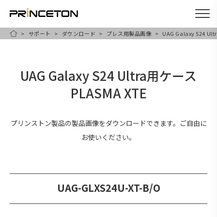
サポート
ダウンロード
プレス用製品画像
UAG Galaxy S24 U
メ
HOME
イ
ン
UAG Galaxy S24 Ultra用ケース
コ
PLASMA XTE
ン
テ
ン
プリンストン製品の製品画像をダウンロードできます。ご自由に
ツ
お使いください。
に
移
動
UAG-GLXS24U-XT-B/O