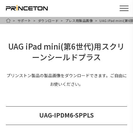
サポート
ダウンロード
プレス用製品画像
UAG iPad min
メ
HOME
イ
ン
UAG iPad mini(第6世代)用スクリ
コ
ーンシールドプラス
ン
テ
ン
プリンストン製品の製品画像をダウンロードできます。ご自由に
ツ
お使いください。
に
移
動
UAG-IPDM6-SPPLS