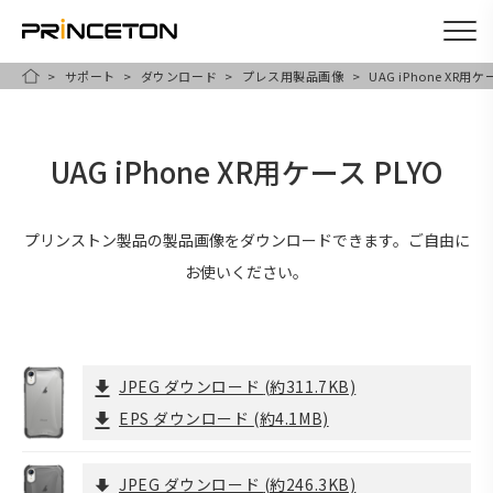
サポート
ダウンロード
プレス用製品画像
UAG iPhone XR用ケ
メ
HOME
イ
ン
UAG iPhone XR用ケース PLYO
コ
ン
テ
プリンストン製品の製品画像をダウンロードできます。ご自由に
ン
お使いください。
ツ
に
移
JPEG ダウンロード
(約311.7KB)
動
EPS ダウンロード
(約4.1MB)
JPEG ダウンロード
(約246.3KB)