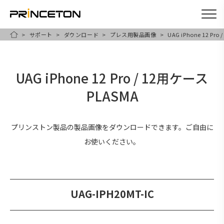
サポート
ダウンロード
プレス用製品画像
UAG iPhone 12 Pro
メ
HOME
イ
ン
UAG iPhone 12 Pro / 12用ケース
コ
PLASMA
ン
テ
ン
プリンストン製品の製品画像をダウンロードできます。ご自由に
ツ
お使いください。
に
移
動
UAG-IPH20MT-IC