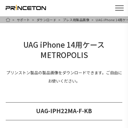
サポート
ダウンロード
プレス用製品画像
UAG iPhone 14用ケ
メ
HOME
イ
ン
UAG iPhone 14用ケース
コ
METROPOLIS
ン
テ
ン
プリンストン製品の製品画像をダウンロードできます。ご自由に
ツ
お使いください。
に
移
動
UAG-IPH22MA-F-KB