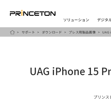
ソリューション
ソリューション
デジタ
デジタ
メ
サポート
ダウンロード
プレス用製品画像
UAG 
HOME
イ
ン
コ
ン
UAG iPhone 15
テ
ン
ツ
に
プリンス
移
動