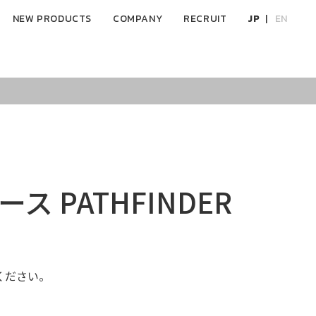
NEW PRODUCTS
COMPANY
RECRUIT
JP
EN
ケース PATHFINDER
ください。