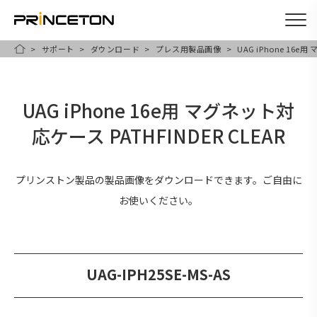
サポート
ダウンロード
プレス用製品画像
UAG iPhone 16e
メ
HOME
イ
ン
UAG iPhone 16e用 マグネット対
コ
応ケース PATHFINDER CLEAR
ン
テ
ン
プリンストン製品の製品画像をダウンロードできます。ご自由に
ツ
お使いください。
に
移
動
UAG-IPH25SE-MS-AS