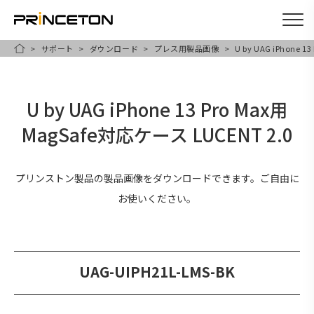
サポート
ダウンロード
プレス用製品画像
U by UAG iPhone 
メ
HOME
イ
ン
U by UAG iPhone 13 Pro Max用
コ
MagSafe対応ケース LUCENT 2.0
ン
テ
ン
プリンストン製品の製品画像をダウンロードできます。ご自由に
ツ
お使いください。
に
移
動
UAG-UIPH21L-LMS-BK