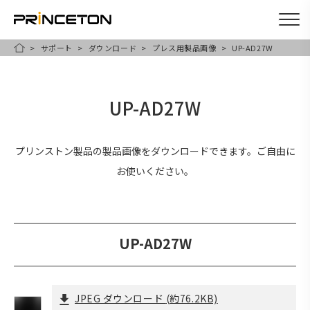
サポート
ダウンロード
プレス用製品画像
UP-AD27W
メ
HOME
イ
ン
UP-AD27W
コ
ン
テ
プリンストン製品の製品画像をダウンロードできます。ご自由に
ン
お使いください。
ツ
に
移
UP-AD27W
動
JPEG ダウンロード
(約76.2KB)