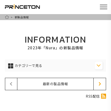
新製品情報
メ
HOME
イ
ン
INFORMATION
コ
ン
2023年「Nura」の新製品情報
テ
ン
カテゴリーで見る
ツ
に
移
最新の製品情報
動
RSS配信