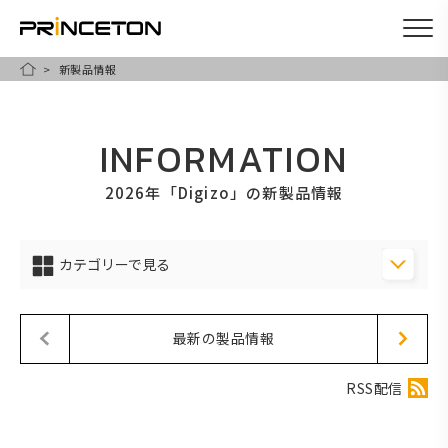
新製品情報
メ
HOME
イ
ン
INFORMATION
コ
ン
2026年「Digizo」の新製品情報
テ
ン
カテゴリーで見る
ツ
に
移
最新の製品情報
動
RSS配信