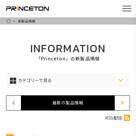
新製品情報
メ
HOME
イ
ン
INFORMATION
コ
ン
「Princeton」の新製品情報
テ
ン
カテゴリーで見る
ツ
に
移
最新の製品情報
動
RSS配信