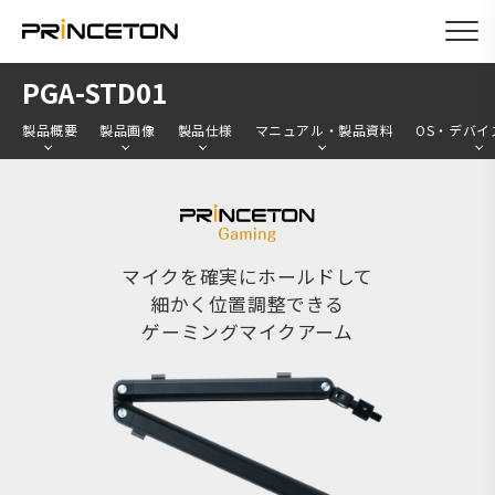
メ
PGA-STD01
イ
製品概要
製品画像
製品仕様
マニュアル・製品資料
OS・デバイ
ン
コ
ン
テ
ン
マイクを確実にホールドして
細かく位置調整できる
ツ
ゲーミングマイクアーム
に
移
動