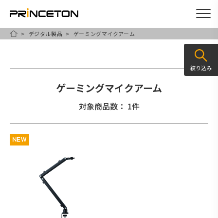
デジタル製品
ゲーミングマイクアーム
メ
HOME
イ
ン
絞り込み
コ
ゲーミングマイクアーム
ン
テ
対象商品数： 1件
ン
ツ
NEW
に
移
動