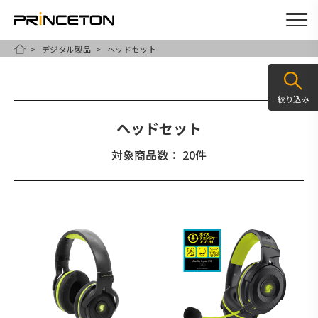
デジタル製品
ヘッドセット
メ
HOME
イ
ン
絞り込み
コ
ヘッドセット
ン
テ
対象商品数： 20件
ン
ツ
に
移
動