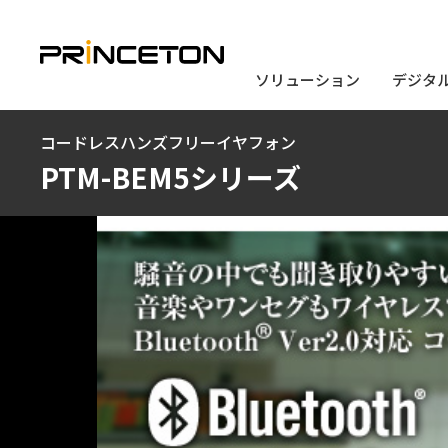
ソリューション
ソリューション
デジタ
デジタ
メ
コードレスハンズフリーイヤフォン
イ
PTM-BEM5シリーズ
ン
コ
ン
テ
ン
ツ
に
移
動