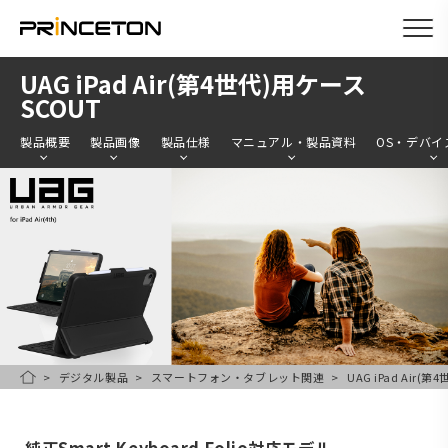
メ
UAG iPad Air(第4世代)用ケース
イ
SCOUT
ン
製品概要
製品画像
製品仕様
マニュアル・製品資料
OS・デバイ
コ
ン
テ
ン
ツ
に
移
動
デジタル製品
スマートフォン・タブレット関連
UAG iPad Air(
HOME
純正Smart Keyboard Folio対応モデル