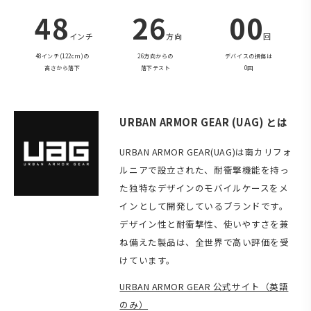
48
26
00
インチ
方向
回
48インチ(122cm)の
26方向からの
デバイスの損傷は
高さから落下
落下テスト
0回
URBAN ARMOR GEAR (UAG) とは
URBAN ARMOR GEAR(UAG)は南カリフォ
ルニアで設立された、耐衝撃機能を持っ
た独特なデザインのモバイルケースをメ
インとして開発しているブランドです。
デザイン性と耐衝撃性、使いやすさを兼
ね備えた製品は、全世界で高い評価を受
けています。
URBAN ARMOR GEAR 公式サイト（英語
のみ）