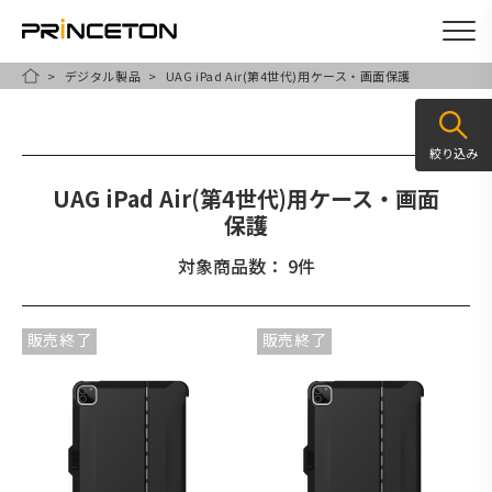
デジタル製品
UAG iPad Air(第4世代)用ケース・画面保護
メ
HOME
イ
ン
絞り込み
コ
UAG iPad Air(第4世代)用ケース・画面
ン
保護
テ
対象商品数： 9件
ン
ツ
に
販売終了
販売終了
移
動