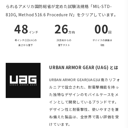
られるアメリカ国防総省が定めた試験法規格「MIL-STD-
810G, Method 516.6 Procedure IV」をクリアしています。
48
26
00
インチ
方向
回
48インチ(122cm)の
26方向からの
デバイスの損傷は
高さから落下
落下テスト
0回
URBAN ARMOR GEAR (UAG) とは
URBAN ARMOR GEAR(UAG)は南カリフォ
ルニアで設立された、耐衝撃機能を持っ
た独特なデザインのモバイルケースをメ
インとして開発しているブランドです。
デザイン性と耐衝撃性、使いやすさを兼
ね備えた製品は、全世界で高い評価を受
けています。