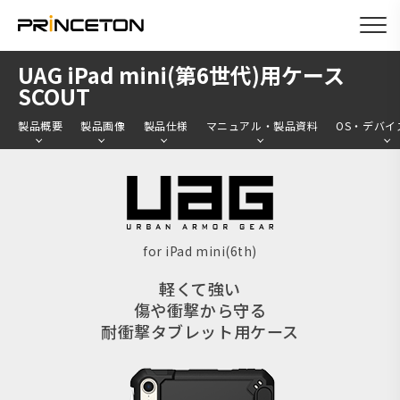
メ
UAG iPad mini(第6世代)用ケース
イ
SCOUT
ン
製品概要
製品画像
製品仕様
マニュアル・製品資料
OS・デバイ
コ
ン
テ
ン
ツ
for iPad mini(6th)
に
軽くて強い
移
傷や衝撃から守る
動
耐衝撃タブレット用ケース