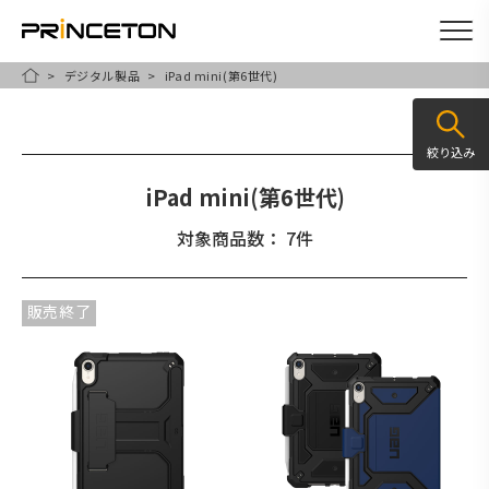
デジタル製品
iPad mini(第6世代)
メ
HOME
イ
ン
絞り込み
コ
iPad mini(第6世代)
ン
テ
対象商品数： 7件
ン
ツ
販売終了
に
移
動