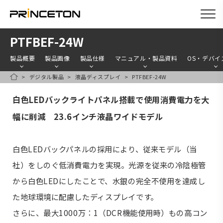
メ
PTFBEF-24W
イ
製品概要
製品画像
製品仕様
マニュアル・製品資料
OS・デバイ
ン
デジタル製品
液晶ディスプレイ
PTFBEF-24W
コ
HOME
ン
白色LEDバックライトパネル搭載で使用消費電力を大
テ
幅に削減 23.6インチ液晶ワイドモデル
ン
ツ
白色LEDバックパネルの採用により、従来モデル（当
に
社）をしのぐ低消費電力を実現。光源を従来の冷陰極管
移
動
から白色LEDにしたことで、水銀の完全不使用を達成し
た地球環境に配慮したディスプレイです。
さらに、最大1000万：1（DCR機能使用時）もの高コン