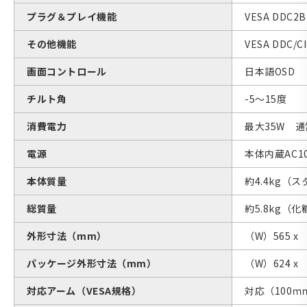
プラグ＆プレイ機能
VESA DDC2B
その他機能
VESA DDC/CI
画面コントロール
日本語OSD
チルト角
-5〜15度
消費電力
最大35W 通
電源
本体内蔵AC100
本体質量
約4.4kg（
総質量
約5.8kg（
外形寸法（mm）
（W）565 x 
パッケージ外形寸法（mm）
（W）624 x 
対応アーム（VESA規格）
対応（100