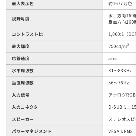
最大表示色
約1677万色
水平方向160
視野角度
垂直方向160
コントラスト比
1,000:1（D
2
最大輝度
250cd/m
応答速度
5ms
水平周波数
31〜83KHz
垂直周波数
56〜76Hz
入力信号
アナログRGB
入力コネクタ
D-SUBミニ1
スピーカー
ステレオスピー
パワーマネジメント
VESA DPMS