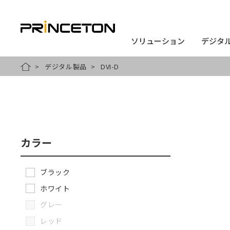
ソリューション
ソリューション
デジタ
デジタ
メ
デジタル製品
DVI-D
HOME
イ
ン
コ
ン
カラー
テ
ン
ブラック
ツ
ホワイト
に
グレー
移
レッド
動