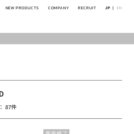
NEW PRODUCTS
COMPANY
RECRUIT
JP
EN
D
 87件
販売終了