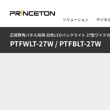
ソリューション
ソリューション
デジタ
デジタ
メ
広視野角パネル採用 白色LEDバックライト 27型ワイ
イ
PTFWLT-27W / PTFBLT-27W
ン
コ
ン
テ
ン
ツ
に
移
動