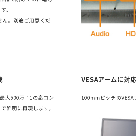
です。
せん。別途ご用意くだ
載
VESAアームに対
最大500万：1の高コン
100mmピッチのVE
まで鮮明に再現します。