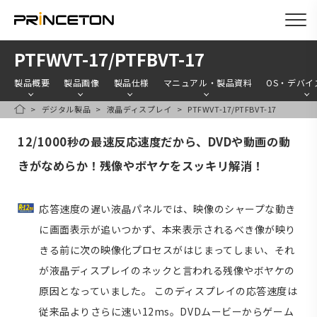
メ
PTFWVT-17/PTFBVT-17
イ
製品概要
製品画像
製品仕様
マニュアル・製品資料
OS・デバイ
ン
デジタル製品
液晶ディスプレイ
PTFWVT-17/PTFBVT-17
コ
HOME
ン
12/1000秒の最速反応速度だから、DVDや動画の動
テ
きがなめらか！残像やボヤケをスッキリ解消！
ン
ツ
応答速度の遅い液晶パネルでは、映像のシャープな動き
に
に画面表示が追いつかず、本来表示されるべき像が映り
移
きる前に次の映像化プロセスがはじまってしまい、それ
動
が液晶ディスプレイのネックと言われる残像やボヤケの
原因となっていました。 このディスプレイの応答速度は
従来品よりさらに速い12ms。DVDムービーからゲーム