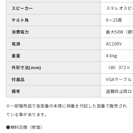
スピーカー
ステレオスピ
チルト角
0〜25度
消費電力
最大50W（
電源
AC100V
重量
4.6kg
外形寸法(mm)
（W）372×
付属品
VGAケーブ
備考
盗難防止用ロ
※一部販売店で各型番の末尾に枝番を付記した型番で販売され
ている事があります。
●無料交換（修理）