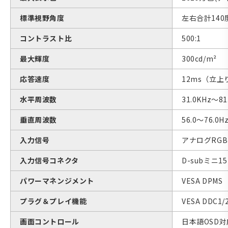
標準視野角度
左右合計140
コントラスト比
500:1
最大輝度
300cd/m²
応答速度
12ms（立上
水平周波数
31.0KHz〜81
垂直周波数
56.0〜76.0H
入力信号
アナログRGB
入力信号コネクタ
D-subミニ1
パワーマネンジメント
VESA DPMS
プラグ＆プレイ機能
VESA DDC1/
画面コントロール
日本語OSD対