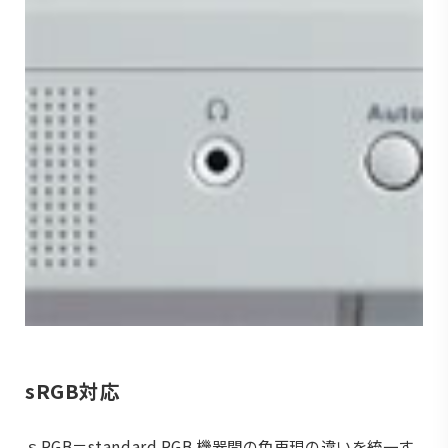
sRGB対応
ｓRGB＝standard RGB 機器間の色再現の違いを統一す