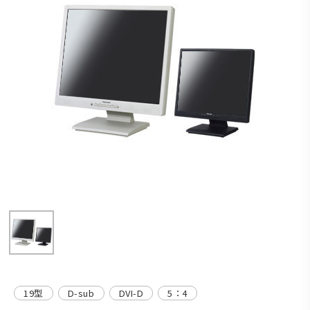
19型
D-sub
DVI-D
5：4