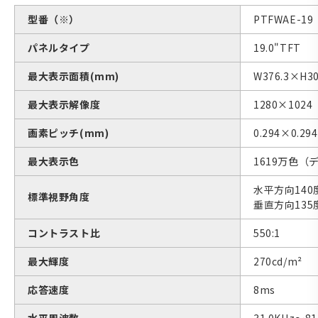
型番（※）
PTFWAE-
パネルタイプ
19.0"TFT
最大表示面積(mm)
W376.3×H30
最大表示解像度
1280×1024
画素ピッチ(mm)
0.294×0.294
最大表示色
1619万色（
水平方向140
標準視野角度
垂直方向135
コントラスト比
550:1
最大輝度
270cd/m²
応答速度
8ms
水平周波数
31.0KHz〜81