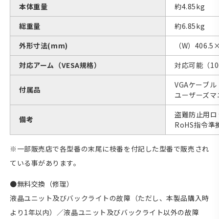
本体重量
約4.85kg
総重量
約6.85kg
外形寸法(mm)
（W）406.5
対応アーム（VESA規格）
対応可能（10
VGAケーブル
付属品
ユーザーズマ
盗難防止用ロッ
備考
RoHS指令準
※一部販売店で各型番の末尾に枝番を付記した型番で販売され
ている事があります。
●無料交換（修理）
液晶ユニット及びバックライトの故障（ただし、本製品購入時
より1年以内）／液晶ユニット及びバックライト以外の故障