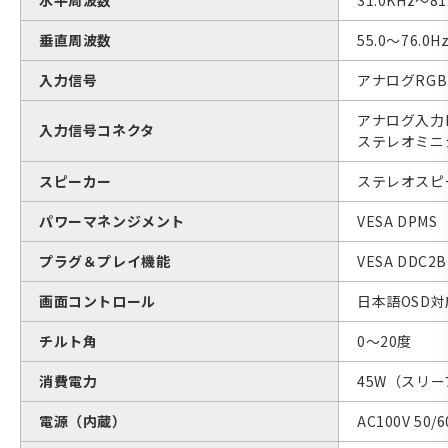
垂直周波数
55.0〜76.0H
入力信号
アナログRGB
アナログ入力D
入力信号コネクタ
ステレオミニ
スピーカー
ステレオスピー
パワーマネンジメント
VESA DPMS
プラグ＆プレイ機能
VESA DDC2B
画面コントロール
日本語OSD対
チルト角
0〜20度
消費電力
45W（スリ
電源（内蔵）
AC100V 50/