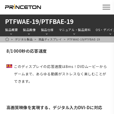
メ
PTFWAE-19/PTFBAE-19
イ
製品概要
製品画像
製品仕様
マニュアル・製品資料
OS・デバイ
ン
デジタル製品
液晶ディスプレイ
PTFWAE-19/PTFBAE-19
コ
HOME
ン
8/1000秒の応答速度
テ
ン
このディスプレイの応答速度は8ms！DVDムービーから
ツ
ゲームまで、あらゆる動画がストレスなく楽しむことが
に
できます。
移
動
高画質映像を実現する、デジタル入力DVI-Dに対応