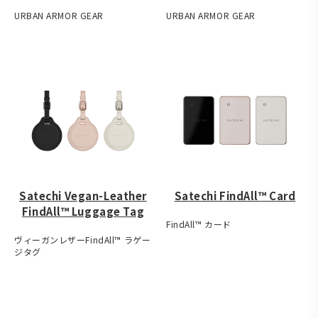
URBAN ARMOR GEAR
URBAN ARMOR GEAR
Satechi Vegan-Leather
Satechi FindAll™ Card
FindAll™ Luggage Tag
FindAll™ カード
ヴィーガンレザーFindAll™ ラゲー
ジタグ