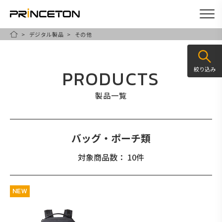
デジタル製品
その他
メ
HOME
イ
ン
絞り込み
PRODUCTS
コ
ン
製品一覧
テ
ン
ツ
バッグ・ポーチ類
に
対象商品数： 10件
移
動
NEW