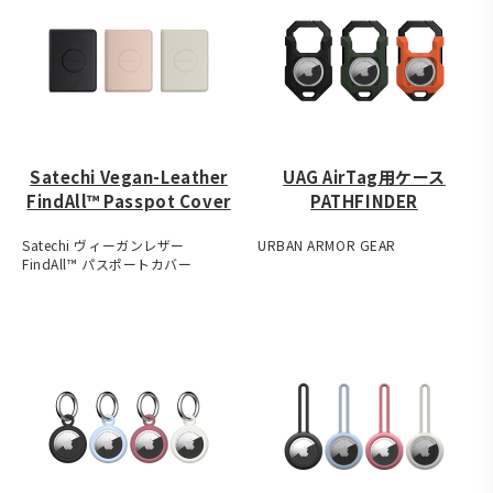
Satechi Vegan-Leather
UAG AirTag用ケース
FindAll™ Passpot Cover
PATHFINDER
Satechi ヴィーガンレザー
URBAN ARMOR GEAR
FindAll™ パスポートカバー