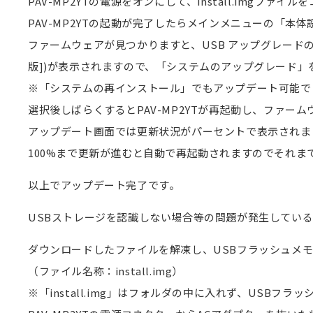
PAV-MP2YTの電源をオンにして、install.imgフ
PAV-MP2YTの起動が完了したらメインメニューの「
ファームウェアが見つかりますと、USB アップグレードの
版])が表示されますので、「システムのアップグレード」
※「システムの再インストール」でもアップデート可能ですが
選択後しばらくするとPAV-MP2YTが再起動し、ファー
アップデート画面では更新状況がパーセントで表示されま
100%まで更新が進むと自動で再起動されますのでそれま
以上でアップデート完了です。
USBストレージを認識しない場合等の問題が発生してい
ダウンロードしたファイルを解凍し、USBフラッシュメ
（ファイル名称：install.img）
※「install.img」はフォルダの中に入れず、USBフ