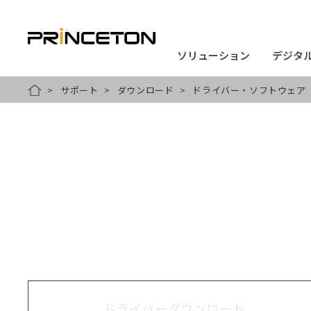
ソリューション
ソリューション
デジタ
デジタ
メ
サポート
ダウンロード
ドライバー・ソフトウェア
HOME
イ
ン
コ
ン
テ
ン
ツ
に
移
動
ドライバーダウンロード