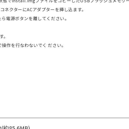
状態でinstall.imgファイルをコピーしたUSBフラッシュメモ
の電源コネクターにACアダプターを挿し込ます。
されましたら電源ボタンを離してください。
す。
で操作を行なわないでく ださい。
(約85.6MB)