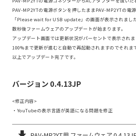
PAV-MP2YTの電源コネクターからACアダプターを抜いた
PAV-MP2YTの電源ボタンを押したままPAV-MP2YT
「Please wait for USB update」の画面が表示
数秒後ファームウェアのアップデートが始まります。
アップデート画面では更新状況がパーセントで表示されま
100%まで更新が進むと自動で再起動されますのでそれま
以上でアップデート完了です。
バージョン 0.4.13JP
<修正内容>
・YouTubeの表示言語が英語になる問題を修正
PAV-MP2YT用 ファームウェア 0.4.13JP