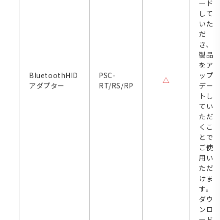
ード
して
いた
だ
き、
製品
をア
BluetoothHID
PSC-
ップ
△
アダプター
RT/RS/RP
デー
トし
てい
ただ
くこ
とで
ご使
用い
ただ
けま
す。
ダウ
ンロ
ード