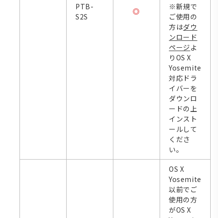
PTB-
※新規で
◎
S2S
ご使用の
方は
ダウ
ンロード
ページ
よ
りOS X
Yosemite
対応ドラ
イバーを
ダウンロ
ードの上
インスト
ールして
くださ
い。
OS X
Yosemite
以前でご
使用の方
がOS X