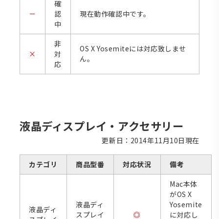
確
－
認
現在動作確認中です。
中
非
OS X Yosemiteには対応致しませ
×
対
ん。
応
液晶ディスプレイ・アクセサリー
更新日：2014年11月10日現在
カテゴリ
商品型番
対応状況
備考
Mac本体
がOS X
液晶ディ
Yosemite
液晶ディ
スプレイ
◎
に対応し