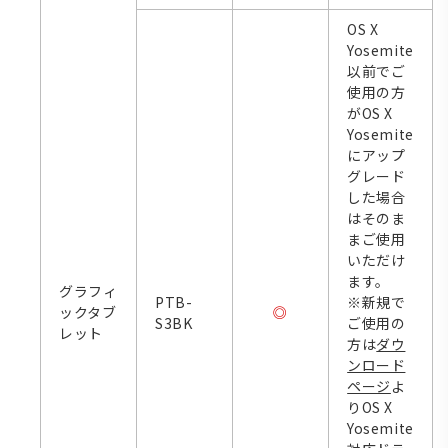
OS X
Yosemite
以前でご
使用の方
がOS X
Yosemite
にアップ
グレード
した場合
はそのま
まご使用
いただけ
ます。
グラフィ
PTB-
※新規で
ックタブ
◎
S3BK
ご使用の
レット
方は
ダウ
ンロード
ページ
よ
りOS X
Yosemite