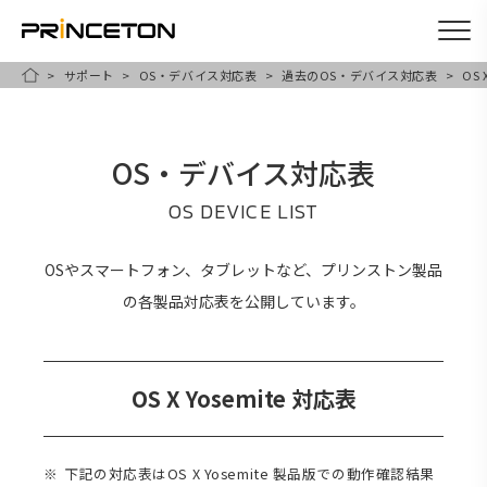
サポート
OS・デバイス対応表
過去のOS・デバイス対応表
OS 
メ
HOME
イ
ン
OS・デバイス対応表
コ
ン
OS DEVICE LIST
テ
ン
OSやスマートフォン、タブレットなど、プリンストン製品
ツ
の各製品対応表を公開しています。
に
移
動
OS X Yosemite 対応表
下記の対応表はOS X Yosemite 製品版での動作確認結果