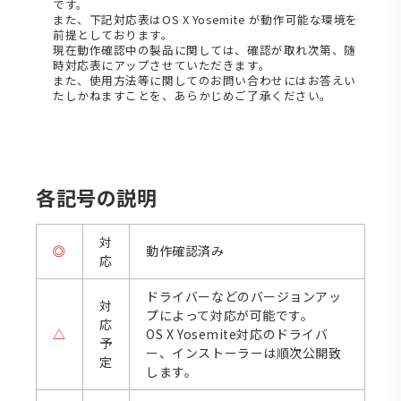
です。
また、下記対応表はOS X Yosemite が動作可能な環境を
前提としております。
現在動作確認中の製品に関しては、確認が取れ次第、随
時対応表にアップさせていただきます。
また、使用方法等に関してのお問い合わせにはお答えい
たしかねますことを、あらかじめご了承ください。
各記号の説明
対
◎
動作確認済み
応
ドライバーなどのバージョンアッ
対
プによって対応が可能です。
応
△
OS X Yosemite対応のドライバ
予
ー、インストーラーは順次公開致
定
します。