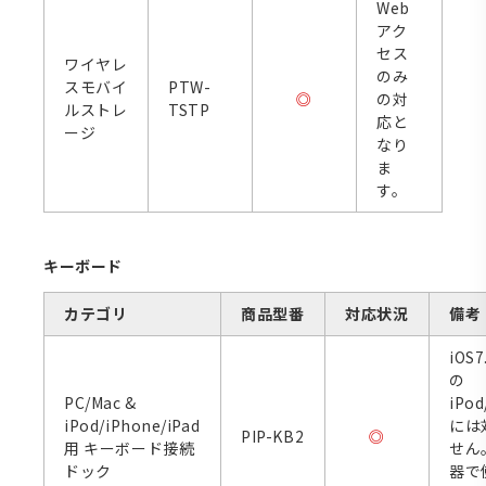
Web
アク
セス
ワイヤレ
のみ
スモバイ
PTW-
◎
の対
ルストレ
TSTP
応と
ージ
なり
ま
す。
キーボード
カテゴリ
商品型番
対応状況
備考
iOS
の
PC/Mac &
iPod
iPod/iPhone/iPad
には
PIP-KB2
◎
用 キーボード接続
せん
ドック
器で