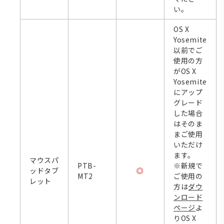
い。
OS X
Yosemite
以前でご
使用の方
がOS X
Yosemite
にアップ
グレード
した場合
はそのま
まご使用
いただけ
ます。
マウスパ
PTB-
※新規で
ッドタブ
◎
MT2
ご使用の
レット
方は
ダウ
ンロード
ページ
よ
りOS X