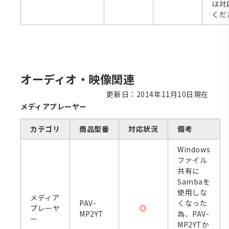
は対
くだ
オーディオ・映像関連
更新日：2014年11月10日現在
メディアプレーヤー
カテゴリ
商品型番
対応状況
備考
Windows
ファイル
共有に
Sambaを
使用しな
メディア
PAV-
くなった
プレーヤ
◎
MP2YT
為、PAV-
ー
MP2YTか