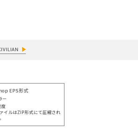
IVILIAN
shop EPS形式
ラー
程度
ファイルはZIP形式にて圧縮され
。