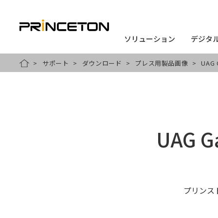
ソリューション
ソリューション
デジタ
デジタ
メ
サポート
ダウンロード
プレス用製品画像
UAG 
HOME
イ
ン
コ
ン
UAG G
テ
ン
ツ
に
プリンス
移
動