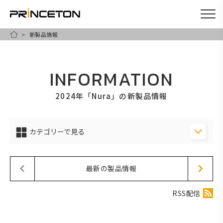
新製品情報
メ
HOME
イ
ン
INFORMATION
コ
ン
2024年「Nura」の新製品情報
テ
ン
カテゴリーで見る
ツ
に
移
最新の製品情報
動
RSS配信