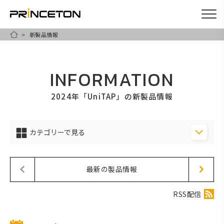
新製品情報
メ
HOME
イ
ン
INFORMATION
コ
ン
2024年「UniTAP」の新製品情報
テ
ン
カテゴリーで見る
ツ
に
移
最新の製品情報
動
RSS配信