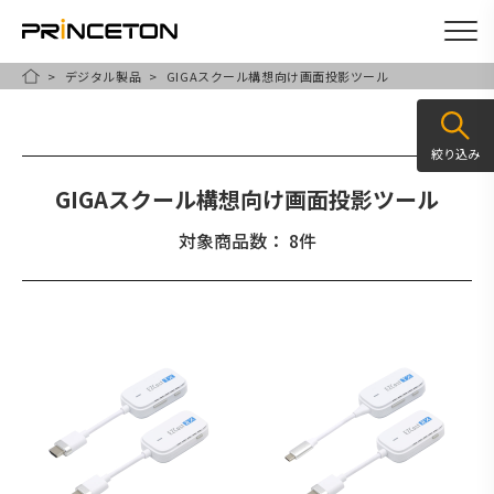
デジタル製品
GIGAスクール構想向け画面投影ツール
メ
HOME
イ
ン
絞り込み
コ
GIGAスクール構想向け画面投影ツール
ン
テ
対象商品数： 8件
ン
ツ
に
移
動